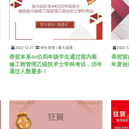
2022-12-27
师生荣誉 | 重大成果
2022-1
恭贺本系
位四年级学生通过室内装
恭贺室
44
修工程管理乙级技术士学科考试，历年
年
度创
通过人数最多！