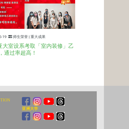
5-19
师生荣誉 | 重大成果
年亚大室设系考取「室内装修」乙
，通过率超高！
ITION
亚洲大学
亚洲大