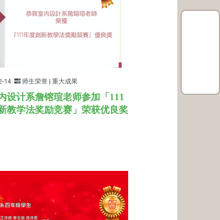
2-14
师生荣誉 | 重大成果
内设计系詹镕瑄老师参加「111
新教学法奖励竞赛
」荣获优良奖