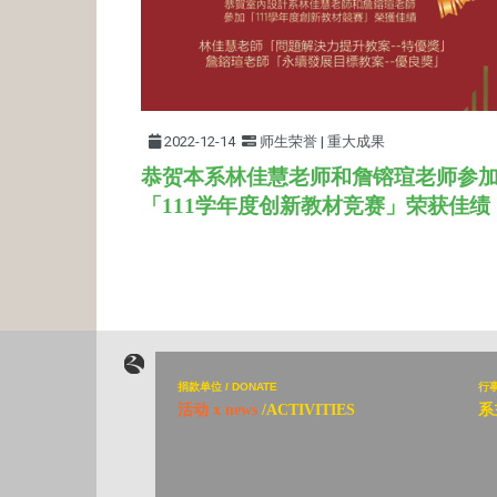
2022-12-14
师生荣誉 | 重大成果
恭贺本系林佳慧老师和詹镕瑄老师参
「111学年
度创新教材竞赛
」荣获佳绩
捐
款单位 / DONATE
行
活动 x news
/ACTIVITIES
系