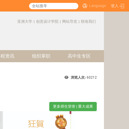
Language
登入
:::
亚洲大学
|
创意设计学院
|
网站导览
|
联络我们
课程资讯
组织掌职
高中生专区
浏览人次:
60212
更多师生荣誉 | 重大成果