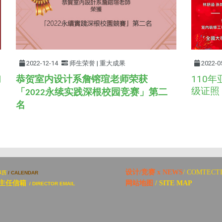
2022-12-14
师生荣誉 | 重大成果
2022-0
110
加
恭贺室内设计系詹镕瑄老师荣获
级证照
「
永续实践深根校园竞赛」第二
2022
名
设计/竞赛 x NEWS
/ COMTECT
事历
/ CALENDAR
主任信箱
网站地图
/ SITE MAP
/ DIRECTOR EMAIL