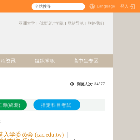
Language
登入
:::
亚洲大学
|
创意设计学院
|
网站导览
|
联络我们
课程资讯
组织掌职
高中生专区
浏览人次:
34877
|
:
|
委员会 (cac.edu.tw)