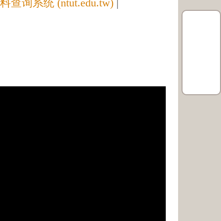
 (ntut.edu.tw)
|