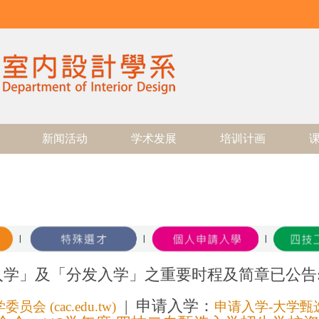
新闻活动
学术发展
培训计画
|
|
|
入学」及「分发入学」之重要时程及简章已公告
| 申请入学：
 (cac.edu.tw)
申请入学-大学甄选入学