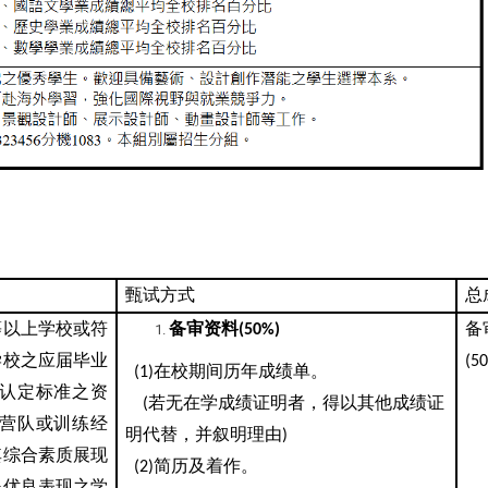
甄试方式
总
等以上学校或符
备审资料
备
(50%)
学校之应届毕业
(5
在校期间历年成绩单。
(1)
认定标准之资
若无在学成绩证明者，得以其他成绩证
(
营队或训练经
明代替，并叙明理由
)
其综合素质展现
简历及着作。
(2)
殊优良表现之学