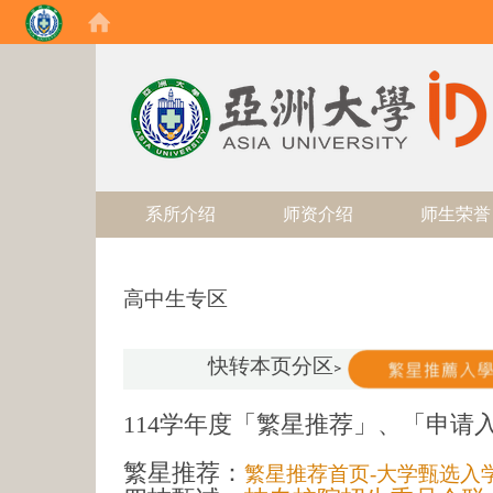
:::
系所介绍
师资介绍
师生荣誉
高中生专区
快转本页分区
>
114学年度「繁星推荐」、「申请
繁星推荐：
繁星推荐首页-大学甄选入学委员会