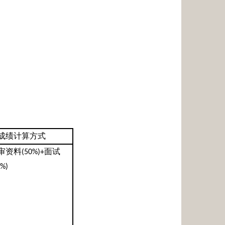
成绩计算方式
审资料
面试
(50%)+
0%)