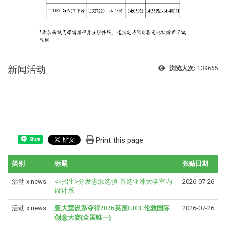
新闻活动
浏览人次:
139665
Print this page
Share
类别
标题
张贴日期
活动 x news
<<招生>分发志源选填-首选亚洲大学室内
2026-07-26
设计系
活动 x news
亚大室设系夺得
2026
英国
LICC
伦敦国际
2026-07-26
创意大赛(全国唯一)