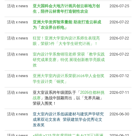
活动 x news
亚大国科会大地方计画共创云林地方创
2026-07-25
生，陪伴云林青年打造韧性农业
活动 x news
亚洲大学发挥智库量能 助攻打造云林成
2026-07-22
为「农业界台积电」
活动 x news
狂贺！亚洲大学室内设计系师生表现亮
2026-07-22
眼，荣获5件「大专学生研究计画」！
活动 x news
室内设计学系詹镕瑄老师
荣获「教学实践
2026-07-22
研究成果竞赛」特优
展现创新教学亮眼成
效
活动 x news
2026-07-12
亚洲大学室内设计系荣获2026华人金创奖
学生设计类「铜奖」
活动 x news
亚大室设系跨年级团队于「
2026
住都杯挑
2026-07-11
战赛
」激战中脱颖而出，以「无界共融」
荣获入围奖！
活动 x news
亚大室内设计系低碳建材与建筑声学研究
2026-06-30
成果双论文发表
荣获建筑学会优秀论文
发表奖
活动 x news
<招生>115 学年度四技二专 6/17(三)亚洲
2026-06-12