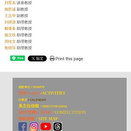
刘育东
讲座教授
施胜诚
副教授
王志华
副教授
刘师源
助理教授
赖肇夆
助理教授
施文玫
助理教授
周传文
助理教授
詹镕瑄
助理教授
Print this page
Share
捐
款单位 / DONATE
活动 x news
/ACTIVITIES
行事历
/ CALENDAR
系主任信箱
/ DIRECTOR EMAIL
设计/竞赛 x NEWS
/ COMTECTITION
网站地图
/ SITE MAP