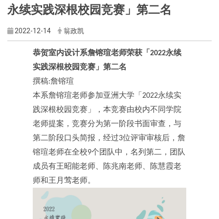
永续实践深根校园竞赛」第二名
2022-12-14
翁政凯
恭贺室内设计系詹镕瑄老师荣获「
永续
2022
实践深根校园竞赛」第二名
撰稿
詹镕瑄
:
本系詹镕瑄老师参加亚洲大学「
永续实
2022
践深根校园竞赛」，本竞赛由校内不同学院
老师提案，竞赛分为第一阶段书面审查，与
第二阶段口头简报，经过
位评审审核后，詹
3
镕瑄老师在全校
个团队中，名列第二，团队
9
成员有王昭能老师、陈兆南老师、陈慧霞老
师和王月莺老师。