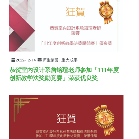
2022-12-14
师生荣誉 | 重大成果
恭贺室内设计系詹镕瑄老师参加「111年
度
创新教学法奖励竞赛
」荣获优良奖