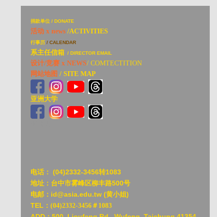
捐
款单位 / DONATE
活动 x news
/ACTIVITIES
行事历
/ CALENDAR
系主任信箱
/ DIRECTOR EMAIL
设计/竞赛 x NEWS
/ COMTECTITION
网站地图
/ SITE MAP
亚洲大学
亚洲大
电话：
(04)2332-3456转1083
地址：台中市雾峰区柳丰路500号
电邮：id@asia.edu.tw (黄小姐)
TEL：
(04)2332-3456＃1083
ADD：
500, Lioufeng Rd., Wufeng, Taichung 41354,