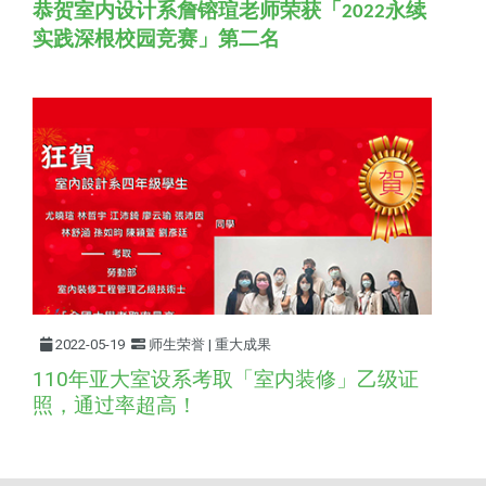
恭贺室内设计系詹镕瑄老师荣获「
永续
2022
实践深根校园竞赛」第二名
2022-05-19
师生荣誉 | 重大成果
110年亚大室设系考取「室内装修」乙级证
照，通过率超高！