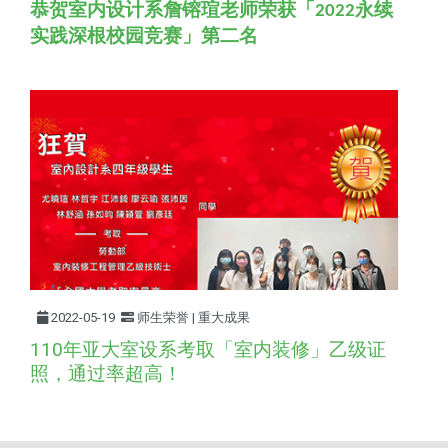
恭贺室内设计系詹镕瑄老师荣获「
永续
2022
实践深根校园竞赛」第二名
2022-05-19
师生荣誉 | 重大成果
110年亚大室设系考取「室内装修」乙级证
照，通过率超高！