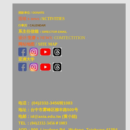
捐
款单位 / DONATE
活动 x news
/ACTIVITIES
行事历
/ CALENDAR
系主任信箱
/ DIRECTOR EMAIL
设计/竞赛 x NEWS
/ COMTECTITION
网站地图
/ SITE MAP
亚洲大学
亚洲大
电话：
(04)2332-3456转1083
地址：台中市雾峰区柳丰路500号
电邮：id@asia.edu.tw (黄小姐)
TEL：
(04)2332-3456＃1083
ADD：
500, Lioufeng Rd., Wufeng, Taichung 41354,