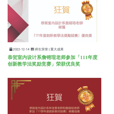
2022-12-14
师生荣誉 | 重大成果
恭贺室内设计系詹镕瑄老师参加「111年
度
创新教学法奖励竞赛
」荣获优良奖