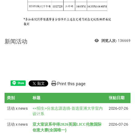
新闻活动
浏览人次:
136669
Print this page
Share
类别
标题
张贴日期
活动 x news
<<招生>分发志源选填-首选亚洲大学室内
2026-07-26
设计系
活动 x news
亚大室设系夺得
2026
英国
LICC
伦敦国际
2026-07-26
创意大赛(全国唯一)