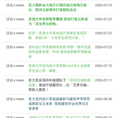
活动 x news
亚大国科会大地方计画共创云林地方创
2026-07-25
生，陪伴云林青年打造韧性农业
活动 x news
亚洲大学发挥智库量能 助攻打造云林成
2026-07-22
为「农业界台积电」
活动 x news
狂贺！亚洲大学室内设计系师生表现亮
2026-07-22
眼，荣获5件「大专学生研究计画」！
活动 x news
室内设计学系詹镕瑄老师
荣获「教学实践
2026-07-22
研究成果竞赛」特优
展现创新教学亮眼成
效
活动 x news
2026-07-12
亚洲大学室内设计系荣获2026华人金创奖
学生设计类「铜奖」
活动 x news
亚大室设系跨年级团队于「
2026
住都杯挑
2026-07-11
战赛
」激战中脱颖而出，以「无界共融」
荣获入围奖！
活动 x news
亚大室内设计系低碳建材与建筑声学研究
2026-06-30
成果双论文发表
荣获建筑学会优秀论文
发表奖
活动 x news
<招生>115 学年度四技二专 6/17(三)亚洲
2026-06-12