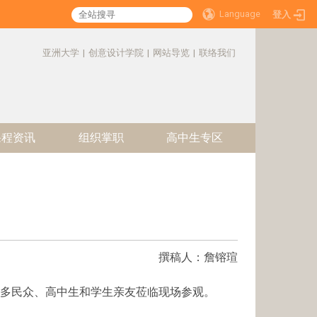
Language
登入
:::
亚洲大学
|
创意设计学院
|
网站导览
|
联络我们
课程资讯
组织掌职
高中生专区
撰稿人：
詹镕瑄
许多民众、高中生和学生亲友莅临现场参观。