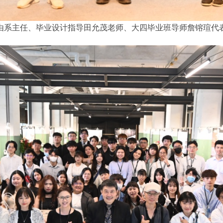
. 由系主任、毕业设计指导田允茂老师、大四毕业班导师詹镕瑄代