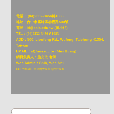
電話：
(04)2332-3456轉1083
地址：台中市霧峰區柳豐路500號
電郵：id@asia.edu.tw (黃小姐)
TEL：
(04)2332-3456＃1083
ADD：
500, Lioufeng Rd., Wufeng, Taichung 41354,
Taiwan
EMAIL：
id@asia.edu.tw (Miss Huang)
網頁負責人：施
文玫
老師
Web Admin：Shih
, Wen-Mei
COPYRIGHT © 亞洲大學室內設計學系
造訪人次 : 11445358