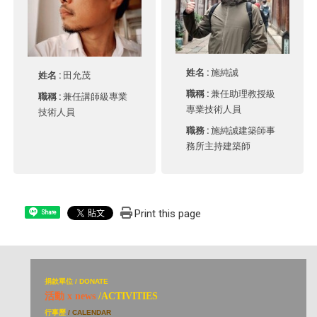
姓名 :
施純誠
姓名 :
田允茂
職稱 :
兼任助理教授級
職稱 :
兼任講師級專業
專業技術人員
技術人員
職務 :
施純誠建築師事
務所主持建築師
Print this page
Share
捐
款單位 / DONATE
活動 x news
/ACTIVITIES
行事歷
/ CALENDAR