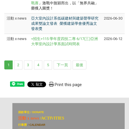
戰賽
」激戰中脫穎而出，以「無界共融」
榮獲入圍獎！
活動 x news
亞大室內設計系低碳建材與建築聲學研究
2026-06-30
成果雙論文發表
榮獲建築學會優秀論文
發表獎
活動 x news
<招生>115 學年度四技二專 6/17(三)亞洲
2026-06-12
大學室內設計學系面試時間表
1
2
3
4
5
下一頁
最後
Print this page
Share
捐
款單位 / DONATE
活動 x news
/ACTIVITIES
行事歷
/ CALENDAR