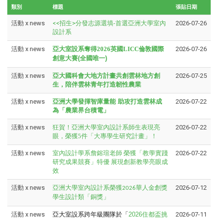
類別
標題
張貼日期
活動 x news
<<招生>分發志源選填-首選亞洲大學室內
2026-07-26
設計系
活動 x news
亞大室設系奪得
2026
英國
LICC
倫敦國際
2026-07-26
創意大賽(全國唯一)
活動 x news
亞大國科會大地方計畫共創雲林地方創
2026-07-25
生，陪伴雲林青年打造韌性農業
活動 x news
亞洲大學發揮智庫量能 助攻打造雲林成
2026-07-22
為「農業界台積電」
活動 x news
狂賀！亞洲大學室內設計系師生表現亮
2026-07-22
眼，榮獲5件「大專學生研究計畫」！
活動 x news
室內設計學系詹鎔瑄老師
榮獲「教學實踐
2026-07-22
研究成果競賽」特優
展現創新教學亮眼成
效
活動 x news
2026-07-12
亞洲大學室內設計系榮獲2026華人金創獎
學生設計類「銅獎」
活動 x news
亞大室設系跨年級團隊於「
2026
住都盃挑
2026-07-11