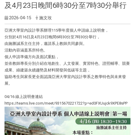
及4月23日晚間6時30分至7時30分舉行
2026-04-15
施文玫
亞洲大學室內設計學系辦理115學年度個人申請線上說明會，
分別於4月16日及4月23日晚間6時30分至7時30分舉行，
由施勝誠系主任主持，邀請系上教師共同參與。
活動內容涵蓋系所特色、
個人申請準備方向及面試重點，
並依教師專長分別介紹在地創生、人文發展、實習特色、證照輔導、競賽
成果、綠建築永續趨勢及材料開發與低碳等主題，
協助考生與家長更全面認識亞洲大學室內設計學系之教學特色與未來發
展。
04/16 線上說明會連結
https://teams.live.com/meet/9315670221722?p=ed0FXUujck9XPE8sPP