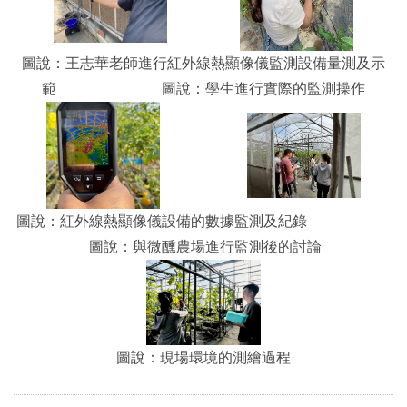
圖說：王志華老師進行紅外線熱顯像儀監測設備量測及示
範
圖說：學生進行實際的監測操作
圖說：紅外線熱顯像儀設備的數據監測及紀錄
圖說：與微醺農場進行監測後的討論
圖說：現場環境的測繪過程