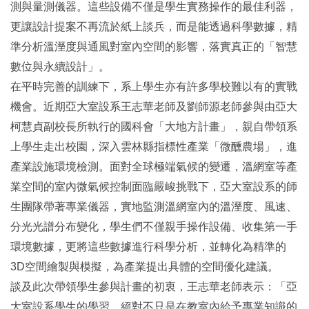
測與量測儀器。這些設備不僅是學生實務操作的最佳利器，
更讓設計提案不再流於紙上談兵，而是能透過科學數據，精
準分析溫溼度與通風對室內空間的影響，落實真正的「智慧
數位與永續設計」。
在平時完善的訓練下，系上學生亦有許多學校難以有的實戰
機會。近期亞大室設系王志華老師及劉師源老師參與由亞大
柯慧貞副校長所執行的國科會「大地方計畫」，親自帶領系
上學生走出校園，深入雲林縣指標性產業「微醺農場」，進
產業設施環境檢測。面對全球極端氣候的變遷，溫網室等產
業空間的室內微氣候控制面臨嚴峻挑戰下，亞大室設系的師
生團隊帶著專業儀器，實地監測溫網室內的溫溼度、風速、
分光光譜分布變化，學生們不僅親手操作設備、收集第一手
環境數據，更將這些數據進行科學分析，並轉化為精準的
3D空間繪製與模擬，為產業提出具體的空間優化建議。
談及此次帶領學生參與計畫的初衷，王志華老師表示：「亞
大室設系學生的學習，絕對不只是在教室內給予專業知識的