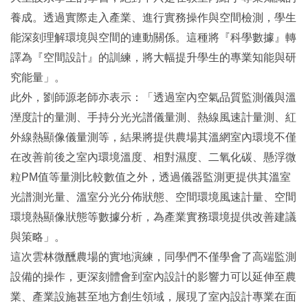
養成。透過實際走入產業、進行實務操作與空間檢測，學生
能深刻理解環境與空間的連動關係。這種將『科學數據』轉
譯為『空間設計』的訓練，將大幅提升學生的專業知能與研
究能量」。
此外，劉師源老師亦表示：「透過室內空氣品質監測儀與溫
溼度計的量測、手持分光光譜儀量測、熱線風速計量測、紅
外線熱顯像儀量測等，結果將提供農場其溫網室內環境不僅
在改善前後之室內環境溫度、相對濕度、二氧化碳、懸浮微
粒PM值等量測比較數值之外，透過儀器監測更提供其溫室
光譜測光量、溫室分光分佈狀態、空間環境風速計量、空間
環境熱顯像狀態等數據分析，為產業實務環境提供改善建議
與策略」。
這次雲林微醺農場的實地演練，同學們不僅學會了高端監測
設備的操作，更深刻體會到室內設計的影響力可以延伸至農
業、產業設施甚至地方創生領域，展現了室內設計專業在面