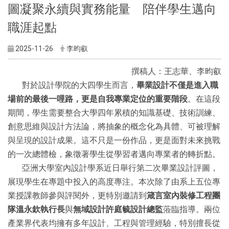
圖凝聚永續與實務能量 陪伴學生邁向
職涯起點
2025-11-26
李昀叡
撰稿人：王志華、李昀叡
對於設計學院的大四學生而言，
畢業設計不僅是進入職
場前的最後一哩路，更是自我專業定位的重要階段
。在這段
期間，學生需要整合大學四年累積的知識基礎、技術訓練、
創意思維與設計方法論，將抽象的概念化為具體、可被理解
與呈現的設計成果。這不只是一份作品，更是面對未來挑戰
的一次總體檢，象徵著學生從學習者邁向專業者的轉折點。
亞洲大學室內設計學系近日舉行第二次畢業設計評圖，
展現學生在專題中投入的高度專注。本次除了由系上五位專
業授課教師參與評閱外，更特別邀請到
箴言室內裝修工程團
隊溫永欽執行長
與
無域設計許庭毓設計總監
蒞臨指導。兩位
產業界代表均擁有多年設計、工程與管理經驗，特別擅長從