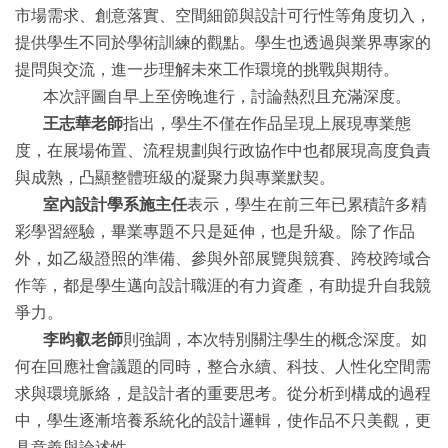
市場需求、創意落實、空間細節與設計可行性等角度切入，
提供學生不同於學術訓練的觀點。學生也透過與業界專家的
提問與交流，進一步理解未來工作環境的挑戰與期待。
本次評圖自早上至傍晚進行，討論熱烈且充滿深度。
王志華老師
指出，學生不僅在作品呈現上展現專業態
度，在展場佈置、流程規劃與行政協作中也都展現高度負責
與成熟，凸顯整體班級的凝聚力與專業默契。
室內設計學系施主任
表示，學生在前三年已累積許多精
彩學習經驗，畢業專題不只是延伸，也是升級。除了作品
外，如乙級證照的準備、參與外部展覽與競賽、跨校跨域合
作等，都是學生邁向設計職涯的有力資產，有助提升自我競
爭力。
李昀叡老師
則強調，本次特別關注學生的概念深度。如
何在回應社會議題的同時，整合永續、科技、人性化空間需
求與環境脈絡，是設計者的重要思考。從分析到構成的過程
中，學生逐漸培養系統化的設計邏輯，使作品不只美觀，更
具意義與論述性。