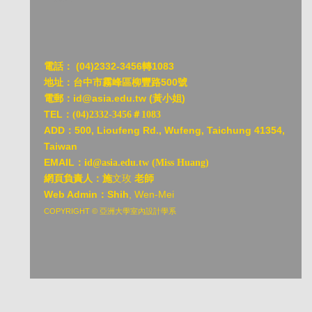
電話：
(04)2332-3456轉1083
地址：台中市霧峰區柳豐路500號
電郵：id@asia.edu.tw (黃小姐)
TEL：
(04)2332-3456＃1083
ADD：
500, Lioufeng Rd., Wufeng, Taichung 41354,
Taiwan
EMAIL：
id@asia.edu.tw (Miss Huang)
網頁負責人：施
文玫
老師
Web Admin：Shih
, Wen-Mei
COPYRIGHT © 亞洲大學室內設計學系