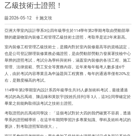
乙級技術士證照！
2026-05-12
施文玫
亞洲大學室內設計學系3位四年級學生於114學年第2學期考取由勞動部舉
辦的建築物室內裝修工程管理乙級技術士證照，考取率是近2年來新高。
室內裝修工程管理乙級技術士，是國內對於室內裝修最高等的資格認定，
也是公司登記辦理裝修業務必備證照，是由勞動部勞動力發展署技檢中心
舉辨的證照考試，考試分為學科與術科，涵蓋室內裝修的各項工程、施工
管理、法律規範、勞工安全等實務內容。近年來每年報考人數多達6千
人，由於考試內容專業且為申論題與工程實務，每年的通過率僅有20%左
右，是難度極高的考試。
114學年第2學期室內設計系四年級學生共35人參加術科考試，最後通過
考試的為呂禹靖、陳品臻和黃歆宇(按姓氏排列)等 3人，這3位同學確定於
畢業之前能夠取得該考試之技術士證照。
考取證照的呂禹靖同學說：「這個考試對於大四的我們確實不容易，透過
學系的證照輔導班，在這半年期間學習許多專業知識、學科及術科考試的
要訣，對考取證照幫助很大」。