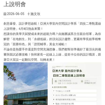
上說明會
2026-06-05
施文玫
創意爆發、設計夢想啟航！亞洲大學室內空間設計學系「四技二專甄選線
上說明會」6月8日熱血來襲！
​想讓你的美學天賦變成未來的超能力嗎？由施勝誠系主任親自領軍，為你
解密「在地創生」到「永續低碳」的頂尖設計趨勢，更藏有學長姐爭相奪
冠的「競賽特色」與「證照輔導」黃金大補帖！
​不論你是熱愛手作還是對空間充滿想像，我們都幫你準備好了最頂尖的備
審與面試必勝攻略！快和家長一起線上上線，提前卡位你的設計職涯，跟
著亞大室設一起翻玩空間、玩轉未來！