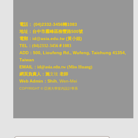
電話：
(04)2332-3456轉1083
地址：台中市霧峰區柳豐路500號
電郵：id@asia.edu.tw (黃小姐)
TEL：
(04)2332-3456＃1083
ADD：
500, Lioufeng Rd., Wufeng, Taichung 41354,
Taiwan
EMAIL：
id@asia.edu.tw (Miss Huang)
網頁負責人：施
文玫
老師
Web Admin：Shih
, Wen-Mei
COPYRIGHT © 亞洲大學室內設計學系