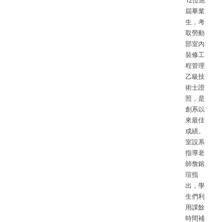
12位應
屆畢業
生，考
取勞動
部室內
裝修工
程管理
乙級技
術士證
照，是
創系以
來最佳
成績。
室設系
指導老
師詹鎔
瑄指
出，學
生們利
用課餘
時間補