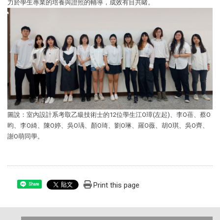
力於學生專業的培養與證照的輔導，成效有目共睹。
圖說：室內設計系考取乙級技術士的12位學生江O璋(左起)、李O蓓、蔡O
昀、李O綺、陳O婷、吳O瑀、顏O琦、劉O琳、羅O薇、胡O琪、吳O齊、
謝O萌同學。
Print this page
Share