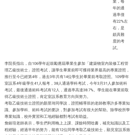
業，每
年的通
過率僅
有22%左
右，是
頗具難
度的考
試。
李院長指出，自106學年起鼓勵應屆畢業生參加「建築物室內裝修工程管
理乙級技術士」證照考試，讓學生畢業前即可獲得業界最高的專業證照，
推行至今已經第4年，過去3年共有14位學生於畢業前考取證照。109學年
室設系4年級學生41人報考，38人通過學科考試，今年3月31人參加術科
考試，最後通過術科考試有12人，通過率高達38.7%。學生能在畢業前取
得乙級技術士證照，肯定室設系教育方向與努力。
考取乙級技術士證照的顏昱琦同學說，證照輔導班的老師教導許多專業知
識、參加學科、術科考試的要訣，對參加考試有很大的幫助。除學校所學
專業知識，校外實習和工地經驗都對考試有助益。
詹鎔瑄老師表示，學生們利用晚上上課、課餘時間唸書，補充知識以及工
程經驗，經過半年的努力，能有12位同學考取乙級技術士，顯見室設系致