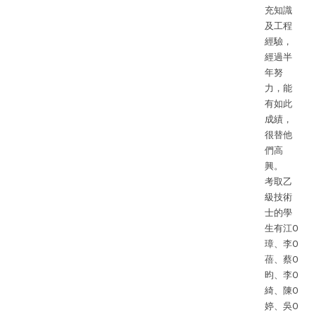
充知識
及工程
經驗，
經過半
年努
力，能
有如此
成績，
很替他
們高
興。
考取乙
級技術
士的學
生有江O
璋、李O
蓓、蔡O
昀、李O
綺、陳O
婷、吳O