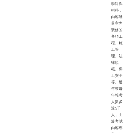
學科與
術科，
內容涵
蓋室內
裝修的
各項工
程、施
工管
理、法
律規
範、勞
工安全
等。近
年來每
年報考
人數多
達5千
人，由
於考試
內容專