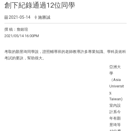
創下紀錄通過12位同學
2021-05-14
施勝誠
撰 稿：詹鎔瑄
2021/05/14 16:00PM
考取的顏昱琦同學說，證照輔導班的老師教導許多專業知識、學科及術科
考試的要訣，幫助很大。
亞洲大
學
（Asia
Universit
y,
Taiwan)
室內設
計系今
年有顏
昱琦等