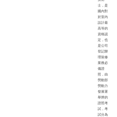
士，是
國內對
於室內
設計最
高等的
資格認
定，也
是公司
登記辦
理裝修
業務必
備證
照，由
勞動部
勞動力
發展署
舉辨的
證照考
試，考
試分為