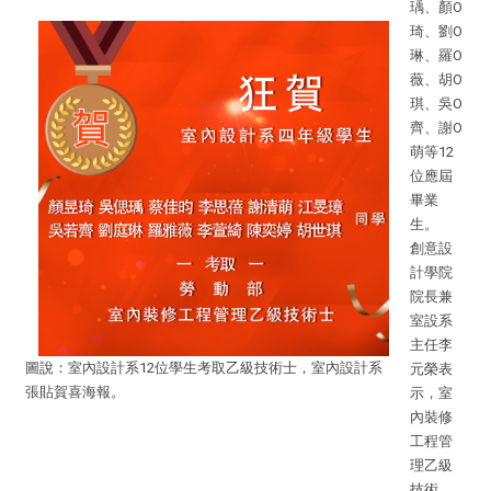
瑀、顏O
琦、劉O
琳、羅O
薇、胡O
琪、吳O
齊、謝O
萌等12
位應屆
畢業
生。
創意設
計學院
院長兼
室設系
主任李
圖說：室內設計系12位學生考取乙級技術士，室內設計系
元榮表
張貼賀喜海報。
示，室
內裝修
工程管
理乙級
技術