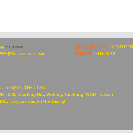
设计/竞赛 x NEWS
/ COMTECT
事历
/ CALENDAR
主任信箱
网站地图
/ SITE MAP
/ DIRECTOR EMAIL
EL：
(04)2332-3456＃1083
DD：
500, Lioufeng Rd., Wufeng, Taichung 41354, Taiwan
MAIL：
id@asia.edu.tw (Miss Huang)