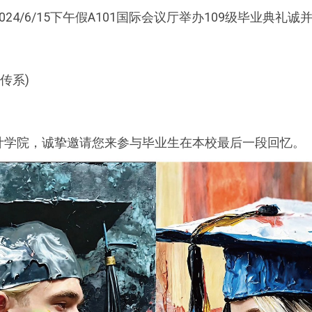
24/6/15下午假A101国际会议厅举办109级毕业典
视传系)
计学院，诚挚邀请您来参与毕业生在本校最后一段回忆。