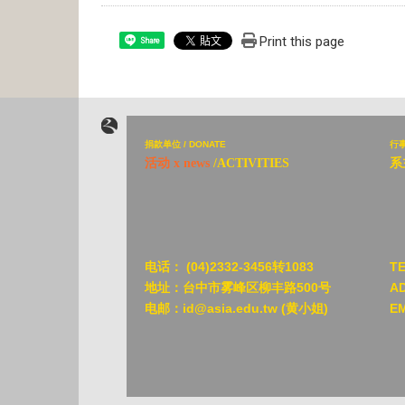
Print this page
Share
捐
款单位 / DONATE
行
活动 x news
/ACTIVITIES
系
电话：
(04)2332-3456转1083
T
地址：台中市雾峰区柳丰路500号
A
电邮：id@asia.edu.tw (黄小姐)
E