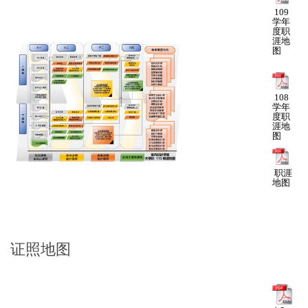
109
学年
度职
涯地
图
108
学年
度职
涯地
图
职涯
地图
证照地图