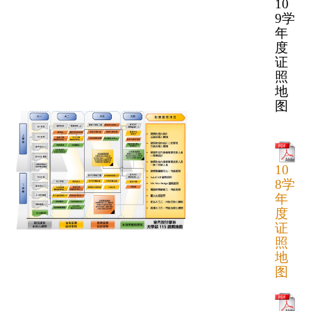
10
9学
年
度
证
照
地
图
10
8学
年
度
证
照
地
图