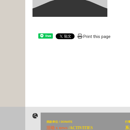
Print this page
Share
捐
款单位 / DONATE
行
活动 x news
/ACTIVITIES
系