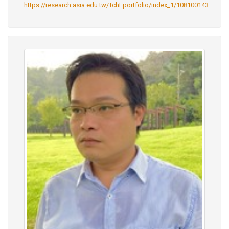
https://research.asia.edu.tw/TchEportfolio/index_1/108100143