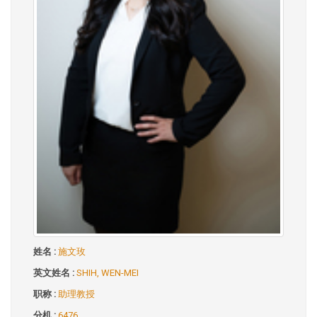
姓名 :
施文玫
英文姓名 :
SHIH, WEN-MEI
职称 :
助理教授
分机 :
6476