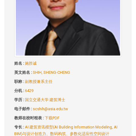
姓名 :
施胜诚
英文姓名 :
SHIH, SHENG-CHENG
职称 :
副教授兼系主任
分机 :
6429
学历 :
国立交通大学 建筑博士
电子邮件 :
scshih@asia.edu.tw
教师在校时程表 :
下载PDF
专长 :
AI 建筑资讯模型(AI Building Information Modeling, AI
BIM)与设计创造力、数码构筑、参数化适应性空间设计