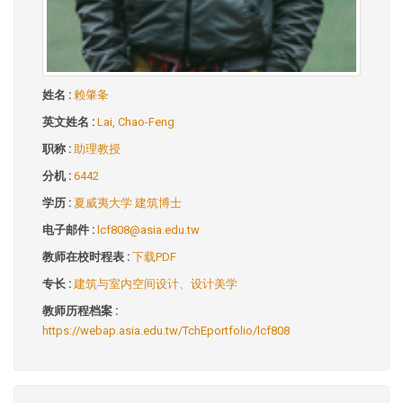
姓名 :
赖肇夆
英文姓名 :
Lai, Chao-Feng
职称 :
助理教授
分机 :
6442
学历 :
夏威夷大学 建筑博士
电子邮件 :
lcf808@asia.edu.tw
教师在校时程表 :
下载PDF
专长 :
建筑与室内空间设计、设计美学
教师历程档案 :
https://webap.asia.edu.tw/TchEportfolio/lcf808