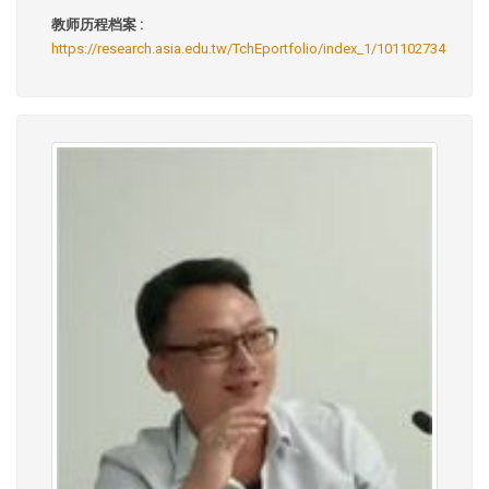
教师历程档案 :
https://research.asia.edu.tw/TchEportfolio/index_1/101102734