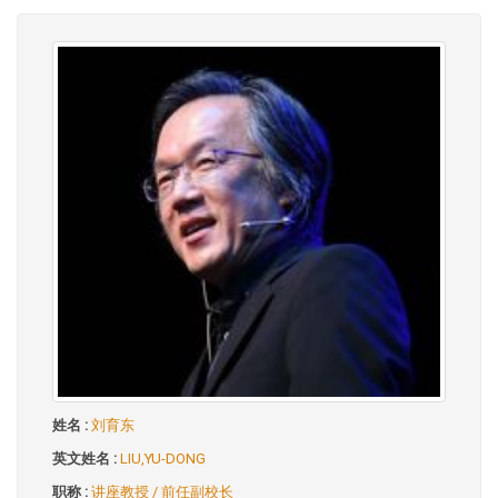
姓名 :
刘育东
英文姓名 :
LIU,YU-DONG
职称 :
讲座教授 / 前任副校长