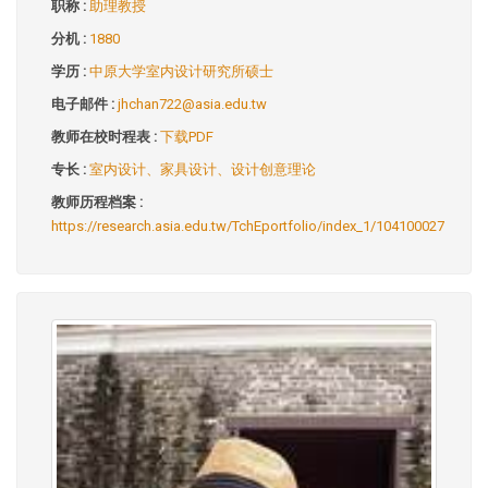
职称 :
助理教授
分机 :
1880
学历 :
中原大学室内设计研究所硕士
电子邮件 :
jhchan722@asia.edu.tw
教师在校时程表 :
下载PDF
专长 :
室内设计、家具设计、设计创意理论
教师历程档案 :
https://research.asia.edu.tw/TchEportfolio/index_1/104100027