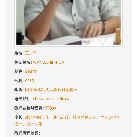
姓名 :
王志华
英文姓名 :
WANG,CHIH-HUA
职称 :
副教授
分机 :
6485
学历 :
国立云林科技大学 设计学博士
电子邮件 :
chiawa@asia.edu.tw
教师在校时程表 :
下载PDF
专长 :
建筑空间设计、展示设计、社区总体营造、文化(创意)
设计、设计文化
教师历程档案 :