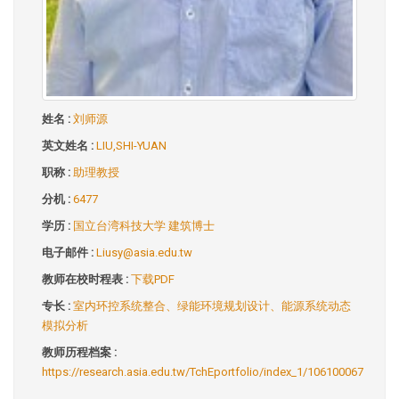
姓名 :
刘师源
英文姓名 :
LIU,SHI-YUAN
职称 :
助理教授
分机 :
6477
学历 :
国立台湾科技大学 建筑博士
电子邮件 :
Liusy@asia.edu.tw
教师在校时程表 :
下载PDF
专长 :
室内环控系统整合、绿能环境规划设计、能源系统动态
模拟分析
教师历程档案 :
https://research.asia.edu.tw/TchEportfolio/index_1/106100067