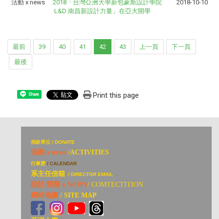
活動 x news
2018「台灣亞洲大學新包豪斯設計學院
2018-10-10
·L&D 南昌新設計力量」在亞大開學
最前
39
40
41
42
43
上一頁
下一頁
最後
Print this page
Share
捐
款單位 / DONATE
活動 x news
/ACTIVITIES
行事歷
/ CALENDAR
系主任信箱
/ DIRECTOR EMAIL
設計/競賽 x NEWS
/ COMTECTITION
網站地圖
/ SITE MAP