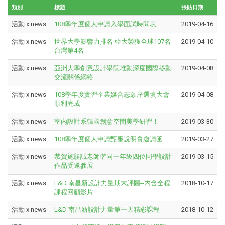
類別
標題
張貼日期
活動 x news
108學年度個人申請入學面試時間表
2019-04-16
活動 x news
世界大學影響力排名 亞大榮獲全球107名
2019-04-10
台灣第4名
活動 x news
亞洲大學創意設計學院堆動深度國際移動
2019-04-08
交流關係網絡
活動 x news
108學年度實習企業媒合志願序選填大會
2019-04-08
順利完成
活動 x news
室內設計系韓國創意空間美學研習！
2019-03-30
活動 x news
108學年度個人申請甄審說明會邀請函
2019-03-27
活動 x news
恭賀施勝誠老師偕同一年級四位同學設計
2019-03-15
作品受邀參展
活動 x news
L&D 南昌新設計力量期末評圖--內含全程
2018-10-17
課程回顧影片
活動 x news
L&D 南昌新設計力量第一天精彩課程
2018-10-12